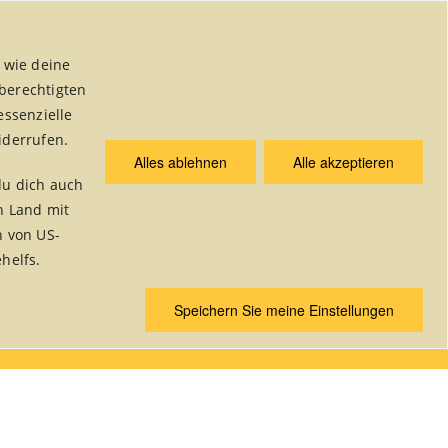
 wie deine
 berechtigten
essenzielle
iderrufen.
Alles ablehnen
Alle akzeptieren
du dich auch
& Publikationen
n Land mit
n von US-
helfs.
Home
/
Weltladen Alsdorf
/
fairer Handel
Speichern Sie meine Einstellungen