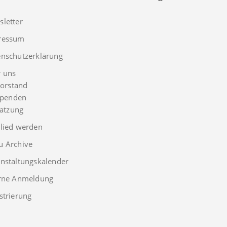
letter
ressum
nschutzerklärung
r uns
orstand
penden
atzung
lied werden
u Archive
nstaltungskalender
erne Anmeldung
strierung