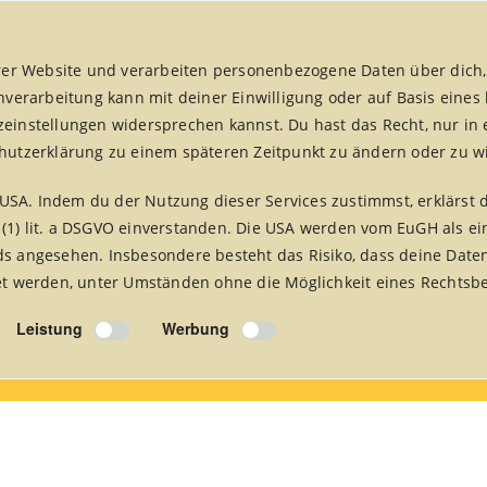
er Website und verarbeiten personenbezogene Daten über dich,
enverarbeitung kann mit deiner Einwilligung oder auf Basis eines
zeinstellungen widersprechen kannst. Du hast das Recht, nur in 
chutzerklärung zu einem späteren Zeitpunkt zu ändern oder zu w
USA. Indem du der Nutzung dieser Services zustimmst, erklärst 
fair handeln aktuell
fairreisen
Foto Alben
Presse 
 (1) lit. a DSGVO einverstanden. Die USA werden vom EuGH als ei
 angesehen. Insbesondere besteht das Risiko, dass deine Date
 werden, unter Umständen ohne die Möglichkeit eines Rechtsbe
Leistung
Werbung