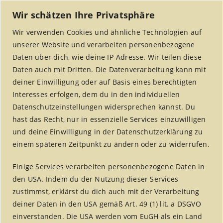
Wir schätzen Ihre Privatsphäre
Wir verwenden Cookies und ähnliche Technologien auf
unserer Website und verarbeiten personenbezogene
Daten über dich, wie deine IP-Adresse. Wir teilen diese
Daten auch mit Dritten. Die Datenverarbeitung kann mit
deiner Einwilligung oder auf Basis eines berechtigten
Interesses erfolgen, dem du in den individuellen
MENU
Datenschutzeinstellungen widersprechen kannst. Du
hast das Recht, nur in essenzielle Services einzuwilligen
und deine Einwilligung in der Datenschutzerklärung zu
einem späteren Zeitpunkt zu ändern oder zu widerrufen.
fair handeln aktuell –
Einige Services verarbeiten personenbezogene Daten in
Jahrgang 8
den USA. Indem du der Nutzung dieser Services
zustimmst, erklärst du dich auch mit der Verarbeitung
Home
/
fair handeln aktuell
/
deiner Daten in den USA gemäß Art. 49 (1) lit. a DSGVO
fair handeln aktuell – Jahrgang 8
einverstanden. Die USA werden vom EuGH als ein Land