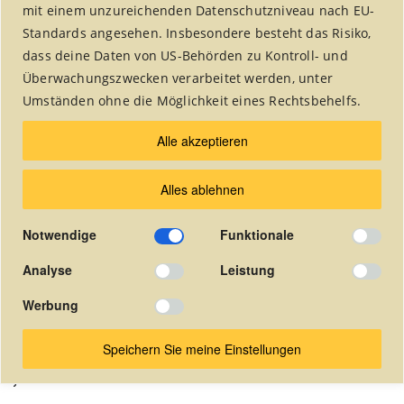
mit einem unzureichenden Datenschutzniveau nach EU-
Standards angesehen. Insbesondere besteht das Risiko,
dass deine Daten von US-Behörden zu Kontroll- und
Überwachungszwecken verarbeitet werden, unter
Umständen ohne die Möglichkeit eines Rechtsbehelfs.
Die Vereinszeitung wurde 2018
Alle akzeptieren
eingestellt.
Alles ablehnen
Seit dieser Zeit veröffentlichen wir unsere Artikel
in dem Alsdorfer Stadtmagazin "undsond?!".
Notwendige
Funktionale
Die quartalsweise herausgegebene
Vereinszeitung ist hier online als pdf-Dokument
Analyse
Leistung
abrufbar.
Werbung
(In der Zeitung auf die gewünschte Seite klicken um das pdf-
Dokument zu öffnen).
Speichern Sie meine Einstellungen
Januar 2014