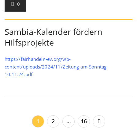
0
Sambia-Kalender fördern
Hilfsprojekte
https://fairhandeln-ev.org/wp-
content/uploads/2024/11/Zeitung-am-Sonntag-
10.11.24.pdf
Seitennummerierung
1
2
…
16
der