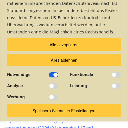
mit einem unzureichenden Datenschutzniveau nach EU-
Standards angesehen. Insbesondere besteht das Risiko,
dass deine Daten von US-Behörden zu Kontroll- und
Überwachungszwecken verarbeitet werden, unter
1
Umständen ohne die Möglichkeit eines Rechtsbehelfs.
Alle akzeptieren
Nov.,2025
0
Alles ablehnen
Notwendige
Funktionale
Ausgabe 117 – Hier wird
Analyse
Leistung
Geschenke finden ganz leicht! –
Werbung
letzte Ausgabe
Speichern Sie meine Einstellungen
https://fairhandeln-ev.org/wp-
content/uploads/2026/01/Ausgabe-117.pdf