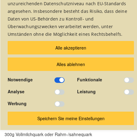
unzureichenden Datenschutzniveau nach EU-Standards
angesehen. Insbesondere besteht das Risiko, dass deine
Daten von US-Behörden zu Kontroll- und
Rubrik auswählen:
Überwachungszwecken verarbeitet werden, unter
Umständen ohne die Möglichkeit eines Rechtsbehelfs.
Alle akzeptieren
Alles ablehnen
Mangomousse
Notwendige
Funktionale
Desserts
Analyse
Leistung
Werbung
Zutatenliste für 4 Personen
150g getrocknete Mangos
Speichern Sie meine Einstellungen
3 dl/300 ml heißes Wasser
300g Vollmilchquark oder Rahm-/sahnequark