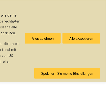
 wie deine
 berechtigten
essenzielle
iderrufen.
Alles ablehnen
Alle akzeptieren
& Publikationen
du dich auch
n Land mit
n von US-
helfs.
Home
/
Weltladen Alsdorf
/
Rezepte
Speichern Sie meine Einstellungen