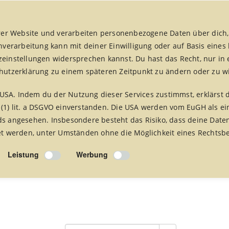
er Website und verarbeiten personenbezogene Daten über dich,
enverarbeitung kann mit deiner Einwilligung oder auf Basis eines
zeinstellungen widersprechen kannst. Du hast das Recht, nur in 
chutzerklärung zu einem späteren Zeitpunkt zu ändern oder zu w
fair handeln aktuell
fairreisen
Foto Alben
Presse 
USA. Indem du der Nutzung dieser Services zustimmst, erklärst 
 (1) lit. a DSGVO einverstanden. Die USA werden vom EuGH als ei
 angesehen. Insbesondere besteht das Risiko, dass deine Date
 werden, unter Umständen ohne die Möglichkeit eines Rechtsbe
Leistung
Werbung