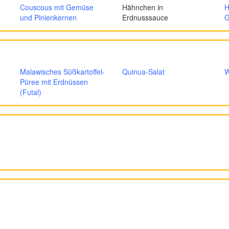
Couscous mit Gemüse
Hähnchen in
H
und Pinienkernen
Erdnusssauce
G
Malawisches Süßkartoffel-
Quinua-Salat
W
Püree mit Erdnüssen
(Futal)