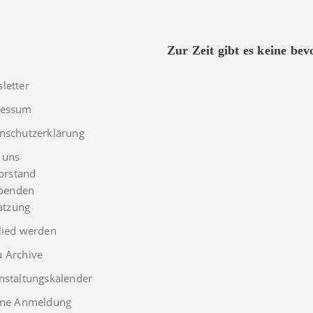
Zur Zeit gibt es keine be
letter
ressum
nschutzerklärung
 uns
orstand
penden
atzung
lied werden
 Archive
nstaltungskalender
rne Anmeldung