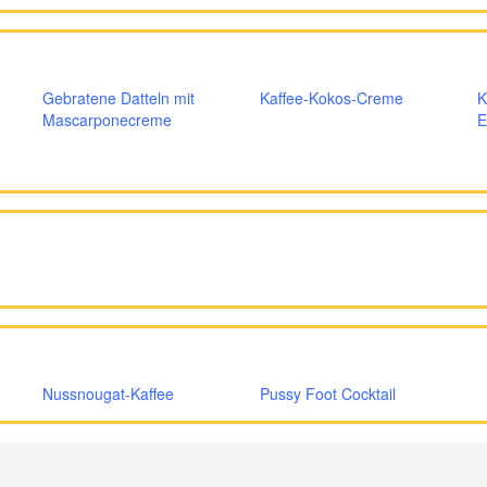
Gebratene Datteln mit
Kaffee-Kokos-Creme
K
Mascarponecreme
E
Nussnougat-Kaffee
Pussy Foot Cocktail